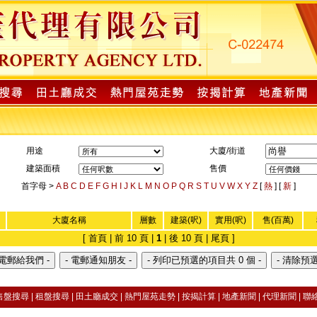
用途
大廈/街道
建築面積
售價
首字母 >
A
B
C
D
E
F
G
H
I
J
K
L
M
N
O
P
Q
R
S
T
U
V
W
X
Y
Z
[
熱
] [
新
]
大廈名稱
層數
建築(呎)
實用(呎)
售(百萬)
[ 首頁 | 前 10 頁 |
1
| 後 10 頁 | 尾頁 ]
售盤搜尋
|
租盤搜尋 |
田土廳成交
|
熱門屋苑走勢
|
按揭計算 |
地產新聞
|
代理新聞
|
聯