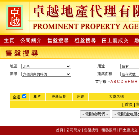
地區
用途
期限
建築面積
首字母 >
A
B
C
D
E
F
G
H
相片
更新日期
用途
大廈名稱
全選
[ 首頁 | 
首頁
|
公司簡介
|
售盤搜尋
|
租盤搜尋 |
田土廳成交