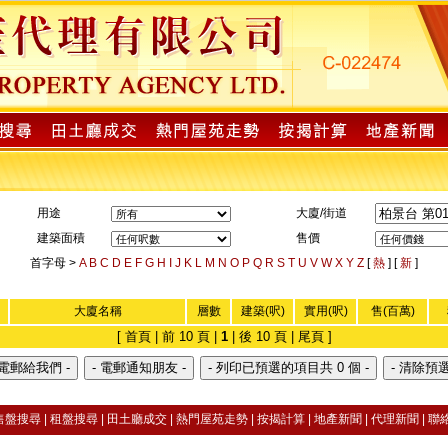
用途
大廈/街道
建築面積
售價
首字母 >
A
B
C
D
E
F
G
H
I
J
K
L
M
N
O
P
Q
R
S
T
U
V
W
X
Y
Z
[
熱
] [
新
]
大廈名稱
層數
建築(呎)
實用(呎)
售(百萬)
[ 首頁 | 前 10 頁 |
1
| 後 10 頁 | 尾頁 ]
售盤搜尋
|
租盤搜尋 |
田土廳成交
|
熱門屋苑走勢
|
按揭計算 |
地產新聞
|
代理新聞
|
聯