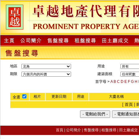
地區
用途
期限
建築面積
首字母 >
A
B
C
D
E
F
G
H
相片
更新日期
用途
大廈名稱
全選
[ 首頁 | 
首頁
|
公司簡介
|
售盤搜尋
|
租盤搜尋 |
田土廳成交