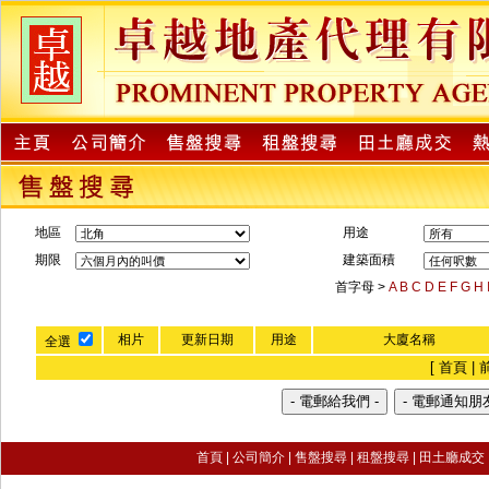
地區
用途
期限
建築面積
首字母 >
A
B
C
D
E
F
G
H
相片
更新日期
用途
大廈名稱
全選
[ 首頁 | 
首頁
|
公司簡介
|
售盤搜尋
|
租盤搜尋 |
田土廳成交