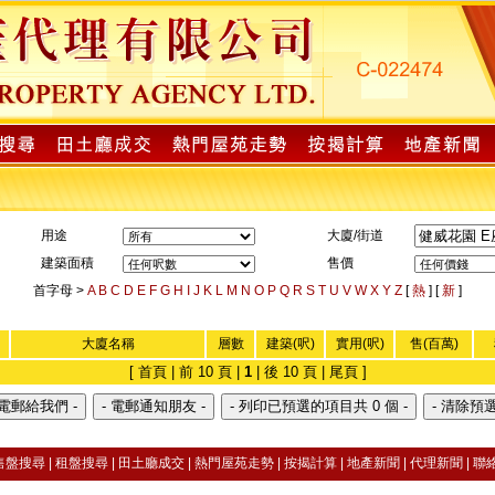
用途
大廈/街道
建築面積
售價
首字母 >
A
B
C
D
E
F
G
H
I
J
K
L
M
N
O
P
Q
R
S
T
U
V
W
X
Y
Z
[
熱
] [
新
]
大廈名稱
層數
建築(呎)
實用(呎)
售(百萬)
[ 首頁 | 前 10 頁 |
1
| 後 10 頁 | 尾頁 ]
售盤搜尋
|
租盤搜尋 |
田土廳成交
|
熱門屋苑走勢
|
按揭計算 |
地產新聞
|
代理新聞
|
聯