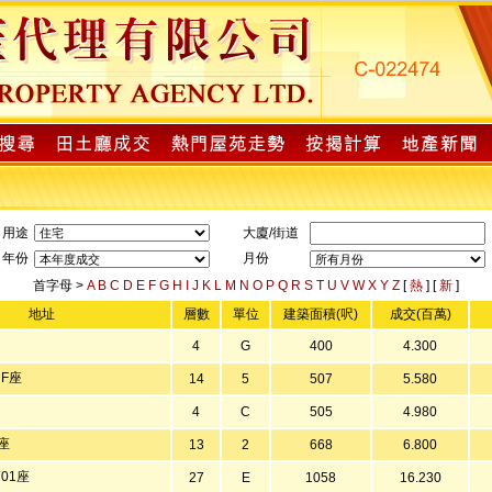
用途
大廈/街道
年份
月份
首字母 >
A
B
C
D
E
F
G
H
I
J
K
L
M
N
O
P
Q
R
S
T
U
V
W
X
Y
Z
[
熱
] [
新
]
地址
層數
單位
建築面積(呎)
成交(百萬)
4
G
400
4.300
 F座
14
5
507
5.580
4
C
505
4.980
座
13
2
668
6.800
01座
27
E
1058
16.230