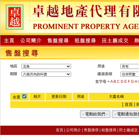
地區
用途
期限
建築面積
首字母 >
A
B
C
D
E
F
G
H
相片
更新日期
用途
大廈名稱
全選
[ 首頁 | 
首頁
|
公司簡介
|
售盤搜尋
|
租盤搜尋 |
田土廳成交